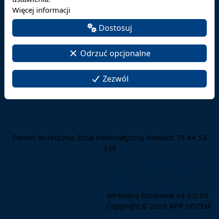
Więcej informacji
Dostosuj
Odrzuć opcjonalne
Zezwól
Pomoc techniczna: Dział Informatyczny Kontakt: 75 64 53
339
Mapa strony
Deklaracja dostępności
Zmień ustawienia cookies
Wirtualny Dziekanat v4.3.0.93
Copyright © 2026
APR SYSTEM